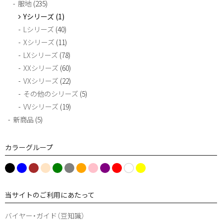
服地
(235)
History
Yシリーズ
(1)
Lシリーズ
(40)
Brand Concept
Xシリーズ
(11)
Craftsmanship
LXシリーズ
(78)
XXシリーズ
(60)
About us
VXシリーズ
(22)
Contact
その他のシリーズ
(5)
VVシリーズ
(19)
新商品
(5)
カラーグループ
b
P
B
W
g
O
r
P
Br
Gr
Yel
Cre
l
i
l
h
r
r
e
u
o
ey
lo
am
u
n
a
it
e
a
d
r
w
w
e
k
c
当サイトのご利用にあたって
e
e
n
pl
n
k
n
g
e
バイヤー・ガイド（豆知識）
e