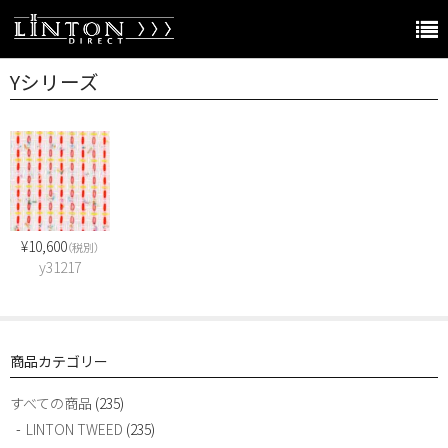
Yシリーズ
LINTON JAPAN Home
Online store Home
Products
服地（Fabric）
¥10,600
（税別）
糸（Yarn）
y31217
アクセサリー
ガーメント
商品カテゴリー
その他のブランド
すべての商品
(235)
The world of LINTON
LINTON TWEED
(235)