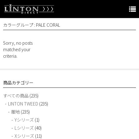
カラーグループ : PALE CORAL
LINTON JAPAN Home
Online store Home
Sorry, no posts
matched your
Products
criteria.
服地（Fabric）
糸（Yarn）
商品カテゴリー
アクセサリー
すべての商品
(235)
LINTON TWEED
(235)
ガーメント
服地
(235)
その他のブランド
Yシリーズ
(1)
Lシリーズ
(40)
The world of LINTON
Xシリーズ
(11)