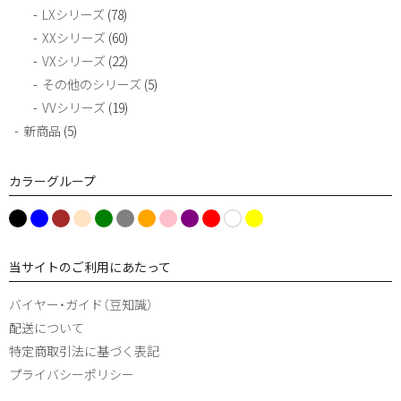
LXシリーズ
(78)
History
XXシリーズ
(60)
Brand Concept
VXシリーズ
(22)
その他のシリーズ
(5)
Craftsmanship
VVシリーズ
(19)
About us
新商品
(5)
Contact
カラーグループ
b
P
B
W
g
O
r
P
Br
Gr
Yel
Cre
l
i
l
h
r
r
e
u
o
ey
lo
am
u
n
a
it
e
a
d
r
w
w
e
k
c
当サイトのご利用にあたって
e
e
n
pl
n
k
n
g
e
バイヤー・ガイド（豆知識）
e
配送について
特定商取引法に基づく表記
プライバシーポリシー